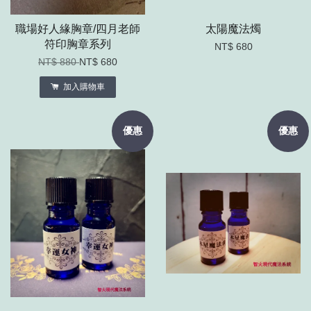
職場好人緣胸章/四月老師
太陽魔法燭
符印胸章系列
NT$ 680
NT$ 880
NT$ 680
加入購物車
優惠
優惠