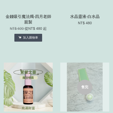
金錢吸引魔法燭-四月老師
水晶靈液-白水晶
親製
NT$ 480
NT$ 600
從
NT$ 480
起
加入購物車
售完