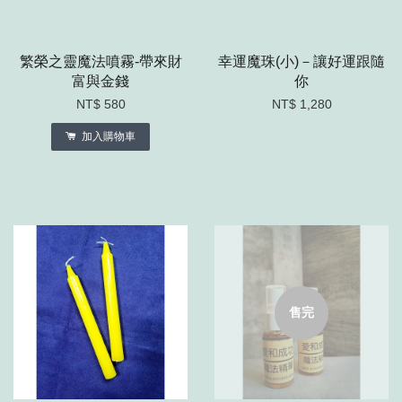
繁榮之靈魔法噴霧-帶來財
幸運魔珠(小)－讓好運跟隨
富與金錢
你
NT$ 580
NT$ 1,280
加入購物車
售完