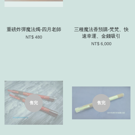
重磅炸彈魔法燭-四月老師
三種魔法香預購-梵梵、快
速幸運、金錢吸引
NT$ 480
NT$ 6,000
售完
售完