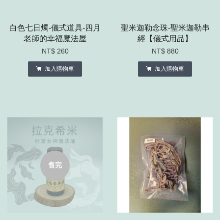
白色七日燭-儀式道具-四月
聖米迦勒念珠-聖米迦勒串
老師的幸福魔法屋
經【儀式用品】
NT$ 260
NT$ 880
加入購物車
加入購物車
售完