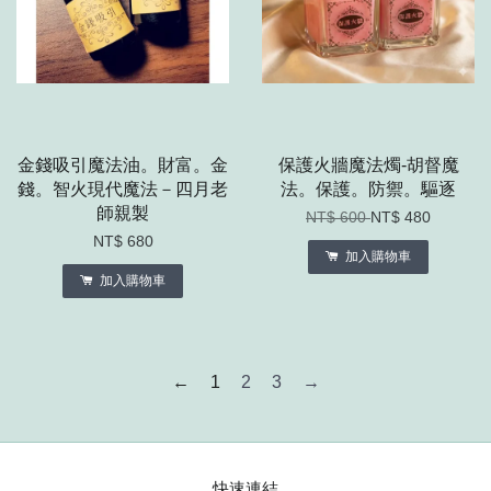
金錢吸引魔法油。財富。金
保護火牆魔法燭-胡督魔
錢。智火現代魔法－四月老
法。保護。防禦。驅逐
師親製
NT$ 600
NT$ 480
NT$ 680
加入購物車
加入購物車
←
1
2
3
→
快速連結