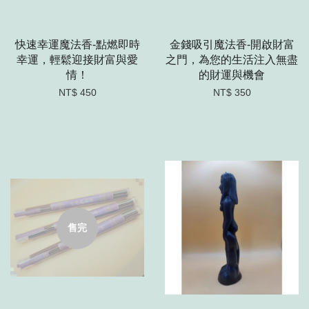
快速幸運魔法香-點燃即時
金錢吸引魔法香-開啟財富
幸運，輕鬆迎接財富與愛
之門，為您的生活注入無盡
情！
的財運與機會
NT$ 450
NT$ 350
售完