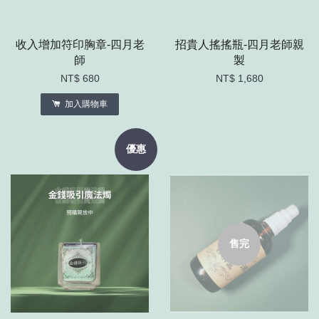
收入增加符印胸章-四月老
招貴人搖搖瓶-四月老師親
師
製
NT$ 680
NT$ 1,680
加入購物車
優惠
售完