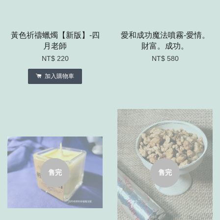
黃色祈禱蠟燭【新版】-四
愛和成功魔法噴霧-愛情。
月老師
財富。成功。
NT$ 220
NT$ 580
加入購物車
售完
售完