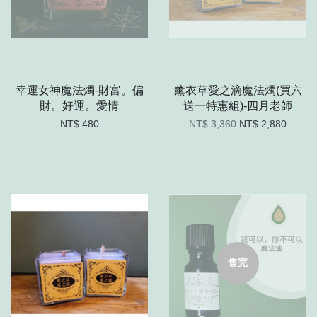
幸運女神魔法燭-財富。偏
薰衣草愛之滴魔法燭(買六
財。好運。愛情
送一特惠組)-四月老師
NT$ 480
NT$ 3,360
NT$ 2,880
售完