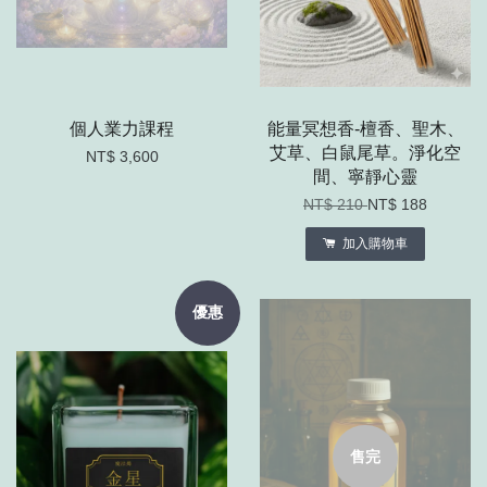
個人業力課程
能量冥想香-檀香、聖木、
艾草、白鼠尾草。淨化空
NT$ 3,600
間、寧靜心靈
NT$ 210
NT$ 188
加入購物車
優惠
售完