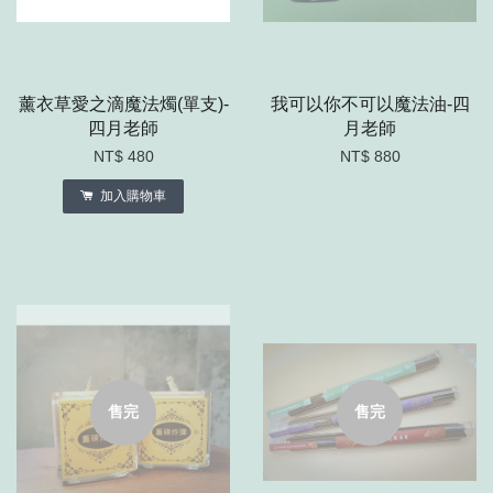
薰衣草愛之滴魔法燭(單支)-
我可以你不可以魔法油-四
四月老師
月老師
NT$ 480
NT$ 880
加入購物車
售完
售完