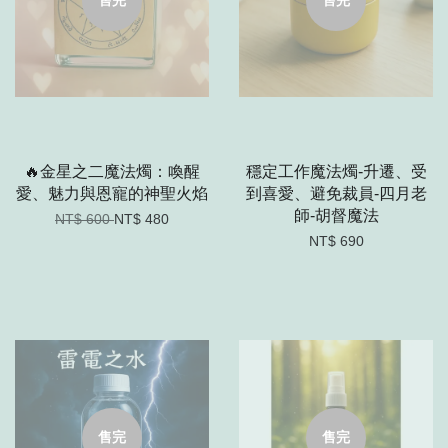
🔥金星之二魔法燭：喚醒
穩定工作魔法燭-升遷、受
愛、魅力與恩寵的神聖火焰
到喜愛、避免裁員-四月老
師-胡督魔法
NT$ 600
NT$ 480
NT$ 690
售完
售完