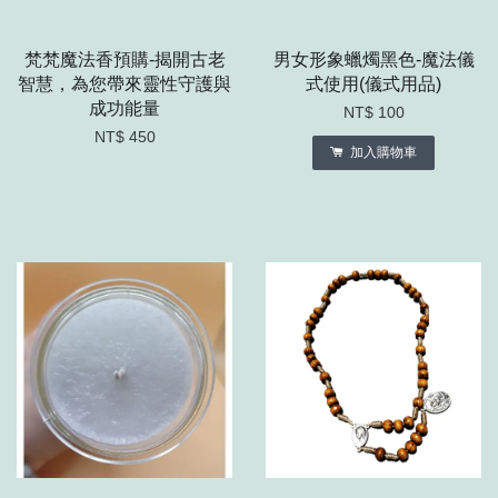
梵梵魔法香預購-揭開古老
男女形象蠟燭黑色-魔法儀
智慧，為您帶來靈性守護與
式使用(儀式用品)
成功能量
NT$ 100
NT$ 450
加入購物車