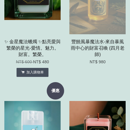
✨ 金星魔法蠟燭 ✨點亮愛與
豐饒風暴魔法水-來自暴風
繁榮的星光-愛情。魅力。
雨中心的財富召喚 (四月老
財富。繁榮。
師)
NT$ 600
NT$ 480
NT$ 980
加入購物車
優惠