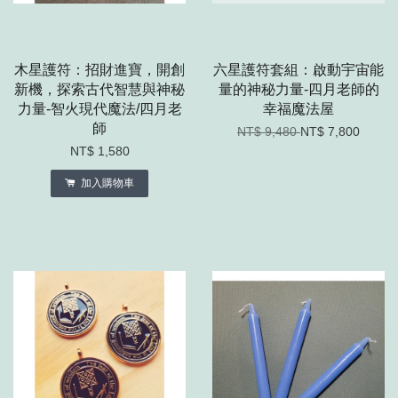
木星護符：招財進寶，開創
六星護符套組：啟動宇宙能
新機，探索古代智慧與神秘
量的神秘力量-四月老師的
力量-智火現代魔法/四月老
幸福魔法屋
師
NT$ 9,480
NT$ 7,800
NT$ 1,580
加入購物車