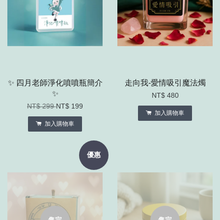
✨ 四月老師淨化噴噴瓶簡介
走向我-愛情吸引魔法燭
✨
NT$ 480
NT$ 299
NT$ 199
加入購物車
加入購物車
優惠
售完
售完