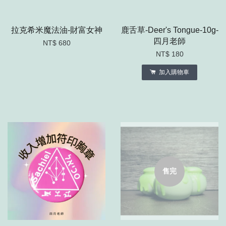
拉克希米魔法油-財富女神
鹿舌草-Deer's Tongue-10g-
四月老師
NT$ 680
NT$ 180
加入購物車
售完