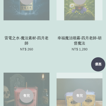
雷電之水-魔法素材-四月老
幸福魔法噴霧-四月老師-胡
師
督魔法
NT$ 260
NT$ 1,280
優惠
售完
售完