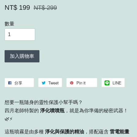
NT$ 199
NT$ 299
數量
加入購物車
分享
Tweet
Pin it
LINE
想要一瓶隨身的靈性保護小幫手嗎？
四月老師特製的
淨化噴噴瓶
，就是為你準備的秘密武器！
🌿⚡
這瓶噴霧是由多種
淨化與保護的精油
，搭配蘊含
雷電能量