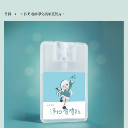
›
首頁
✨ 四月老師淨化噴噴瓶簡介 ✨