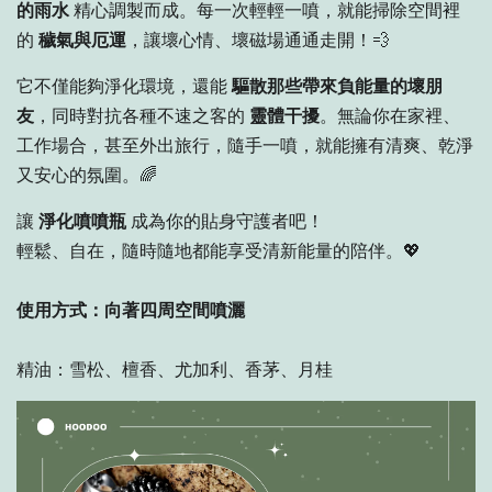
的雨水
精心調製而成。每一次輕輕一噴，就能掃除空間裡
的
穢氣與厄運
，讓壞心情、壞磁場通通走開！💨
它不僅能夠淨化環境，還能
驅散那些帶來負能量的壞朋
友
，同時對抗各種不速之客的
靈體干擾
。無論你在家裡、
工作場合，甚至外出旅行，隨手一噴，就能擁有清爽、乾淨
又安心的氛圍。🌈
讓
淨化噴噴瓶
成為你的貼身守護者吧！
輕鬆、自在，隨時隨地都能享受清新能量的陪伴。💖
使用方式：向著四周空間噴灑
精油：雪松、檀香、尤加利、香茅、月桂