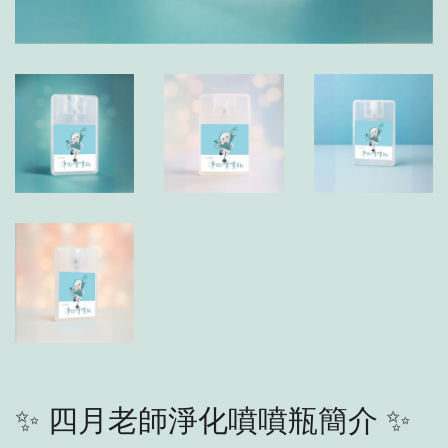
✨ 四月老師淨化噴噴瓶簡介 ✨