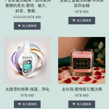
✨ 金星魔法蠟燭 ✨點亮愛與
繁榮之靈魔法噴霧-帶來財
繁榮的星光-愛情。魅力。
富與金錢
財富。繁榮。
NT$ 580
NT$ 600
NT$ 480
加入購物車
加入購物車
太陽雪松精華-保護。淨化
走向我-愛情吸引魔法燭
NT$ 680
NT$ 480
加入購物車
加入購物車