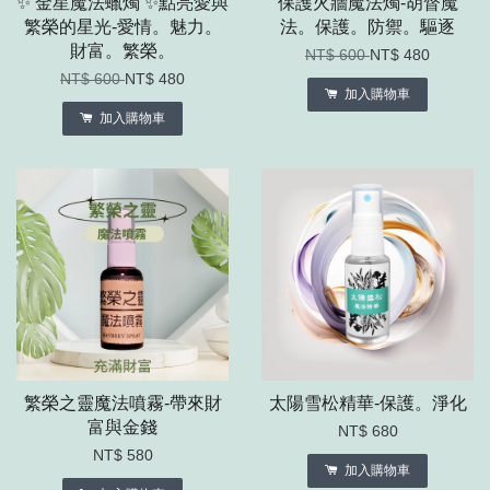
✨ 金星魔法蠟燭 ✨點亮愛與
保護火牆魔法燭-胡督魔
繁榮的星光-愛情。魅力。
法。保護。防禦。驅逐
財富。繁榮。
NT$ 600
NT$ 480
NT$ 600
NT$ 480
加入購物車
加入購物車
繁榮之靈魔法噴霧-帶來財
太陽雪松精華-保護。淨化
富與金錢
NT$ 680
NT$ 580
加入購物車