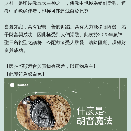
財神，是印度教五大主神之一，佛教中也極為受到崇敬。道
教中的象頭使者，也極可能是源自於此尊。
喜愛知識，具有智慧，善於舞蹈。具有大力能移除障礙，賜
予財富與成功，因此極受到人們崇敬。此次於2020年象神
聖日所祝聖之護符，令配戴者受人敬愛、清除阻礙、獲得財
富與成功。
【因拍照顯示會與實物有落差，以實物為主】
【此護符為銀白色】