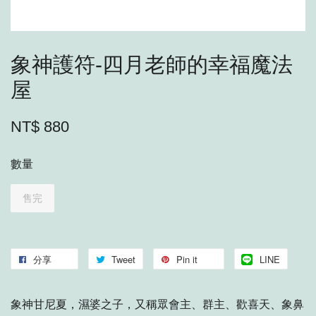
象神護符-四月老師的幸福魔法
屋
NT$ 880
數量
售完
分享
Tweet
Pin it
LINE
象神甘尼夏，濕婆之子，又稱眾會主、群主、歡喜天、象鼻