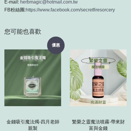
E-mail:
herbmagic@hotmail.com.tw
FB粉絲團:
https://www.facebook.com/secretfiresorcery
您可能也喜歡
優惠
金錢吸引魔法燭-四月老師
繁榮之靈魔法噴霧-帶來財
親製
富與金錢