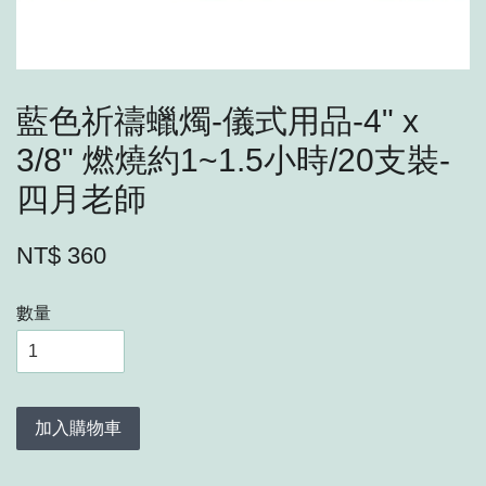
藍色祈禱蠟燭-儀式用品-4" x
3/8" 燃燒約1~1.5小時/20支裝-
四月老師
NT$ 360
數量
加入購物車