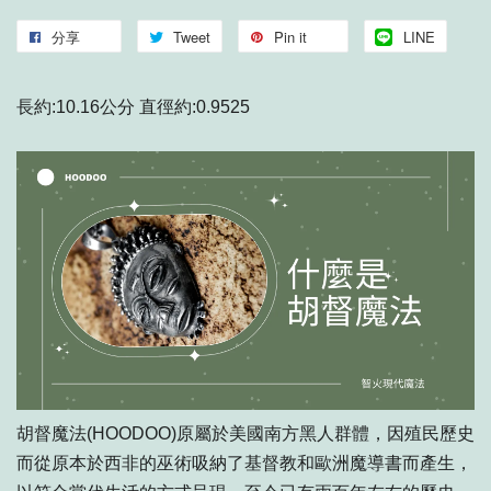
分享
Tweet
Pin it
LINE
長約:10.16公分 直徑約:0.9525
胡督魔法(HOODOO)原屬於美國南方黑人群體，因殖民歷史
而從原本於西非的巫術吸納了基督教和歐洲魔導書而產生，