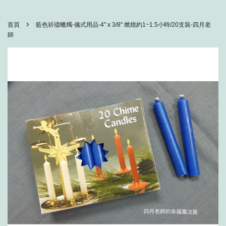
›
首頁
藍色祈禱蠟燭-儀式用品-4" x 3/8" 燃燒約1~1.5小時/20支裝-四月老
師