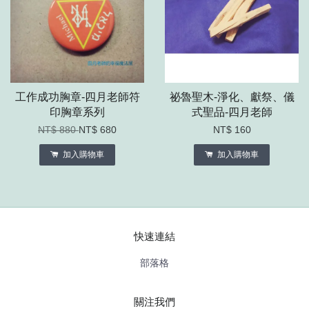
工作成功胸章-四月老師符
祕魯聖木-淨化、獻祭、儀
印胸章系列
式聖品-四月老師
NT$ 880
NT$ 680
NT$ 160
加入購物車
加入購物車
快速連結
部落格
關注我們