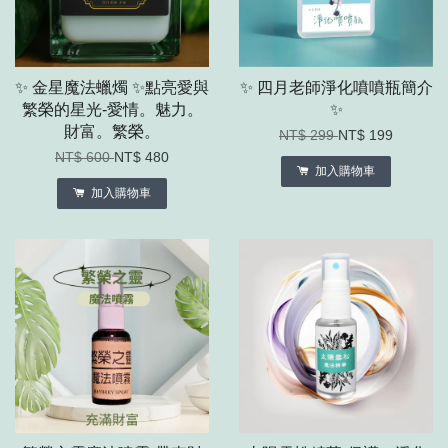
✨ 金星魔法蠟燭 ✨點亮愛與
✨ 四月老師淨化噴噴瓶簡介
繁榮的星光-愛情。魅力。
✨
財富。繁榮。
NT$ 299
NT$ 199
NT$ 600
NT$ 480
加入購物車
加入購物車