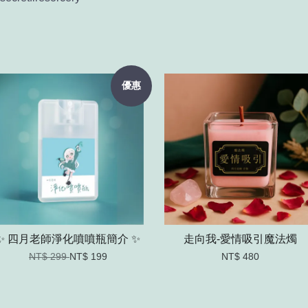
優惠
✨ 四月老師淨化噴噴瓶簡介 ✨
走向我-愛情吸引魔法燭
NT$ 299
NT$ 199
NT$ 480