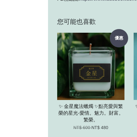
您可能也喜歡
優惠
✨ 金星魔法蠟燭 ✨點亮愛與繁
榮的星光-愛情。魅力。財富。
繁榮。
NT$ 600
NT$ 480