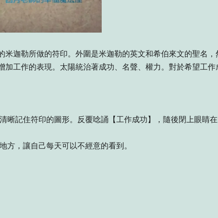
的米迦勒所做的符印。外圍是米迦勒的英文和希伯來文的聖名，
增加工作的表現。太陽統治著成功、名聲、權力。對於希望工作
且清晰記住符印的圖形。反覆唸誦【工作成功】，隨後閉上眼睛
的地方，讓自己每天可以不經意的看到。