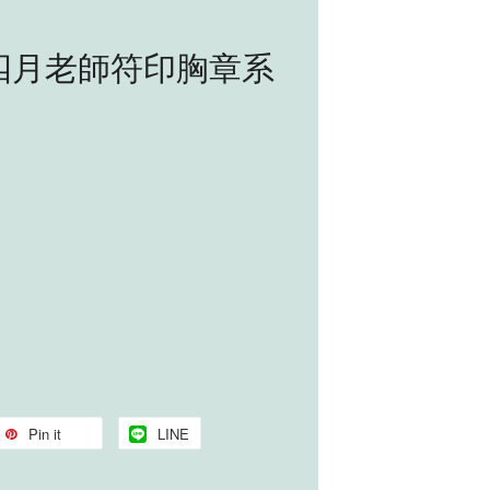
四月老師符印胸章系
Pin it
LINE