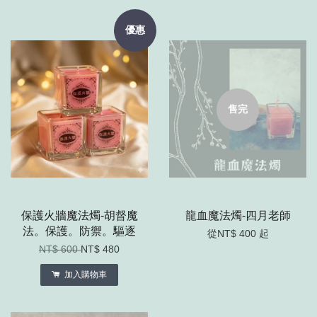
優惠
售完
保護火牆魔法燭-胡督魔
龍血魔法燭-四月老師
法。保護。防禦。驅逐
從
NT$ 400
起
NT$ 600
NT$ 480
加入購物車