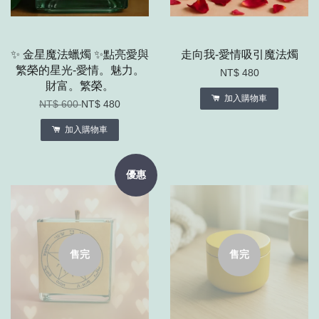
✨ 金星魔法蠟燭 ✨點亮愛與
走向我-愛情吸引魔法燭
繁榮的星光-愛情。魅力。
NT$ 480
財富。繁榮。
加入購物車
NT$ 600
NT$ 480
加入購物車
優惠
售完
售完