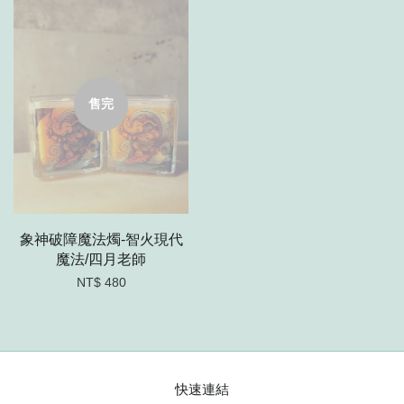
售完
象神破障魔法燭-智火現代
魔法/四月老師
NT$ 480
快速連結