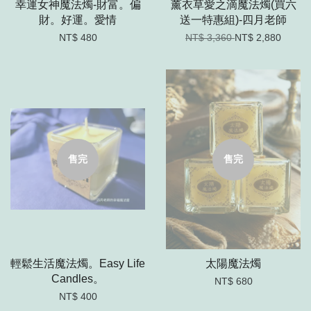
幸運女神魔法燭-財富。偏
薰衣草愛之滴魔法燭(買六
財。好運。愛情
送一特惠組)-四月老師
NT$ 480
NT$ 3,360
NT$ 2,880
售完
售完
輕鬆生活魔法燭。Easy Life
太陽魔法燭
Candles。
NT$ 680
NT$ 400