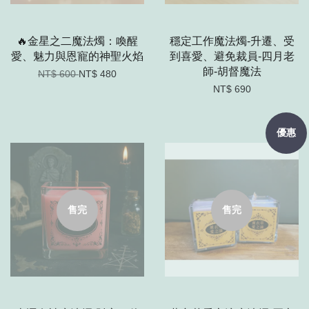
🔥金星之二魔法燭：喚醒
穩定工作魔法燭-升遷、受
愛、魅力與恩寵的神聖火焰
到喜愛、避免裁員-四月老
師-胡督魔法
NT$ 600
NT$ 480
NT$ 690
優惠
售完
售完